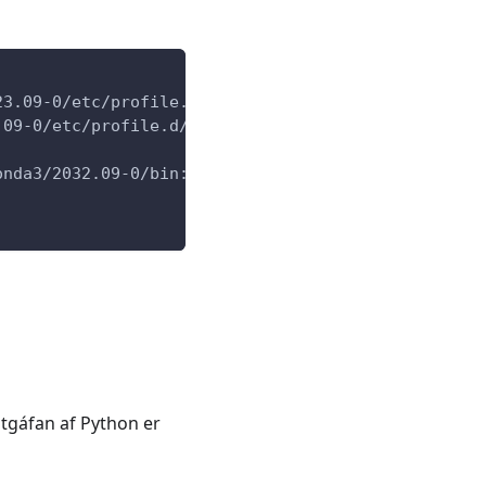
23.09-0/etc/profile.d/conda.sh" ]; then
.09-0/etc/profile.d/conda.sh"
onda3/2032.09-0/bin:$PATH"
útgáfan af Python er