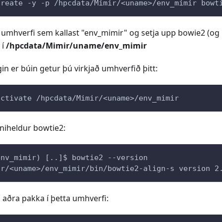
create -y -p /hpcdata/Mimir/<uname>/env_mimir bowt
 umhverfi sem kallast "env_mimir" og setja upp bowie2 (og 
 í
/hpcdata/Mimir/uname/env_mimir
n er búin getur þú virkjað umhverfið þitt:
activate /hpcdata/Mimir/<uname>/env_mimir
niheldur bowtie2:
env_mimir) [..]$ bowtie2 --version
ir/<uname>/env_mimir/bin/bowtie2-align-s version 2
 aðra pakka í þetta umhverfi: