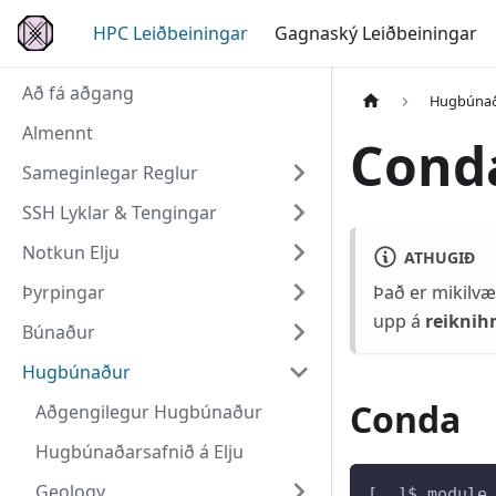
HPC Leiðbeiningar
Gagnaský Leiðbeiningar
Að fá aðgang
Hugbúna
Almennt
Conda
Sameginlegar Reglur
SSH Lyklar & Tengingar
Notkun Elju
ATHUGIÐ
Þyrpingar
Það er mikilvæ
upp á
reiknih
Búnaður
Hugbúnaður
Conda
Aðgengilegur Hugbúnaður
Hugbúnaðarsafnið á Elju
Geology
[..]$ module