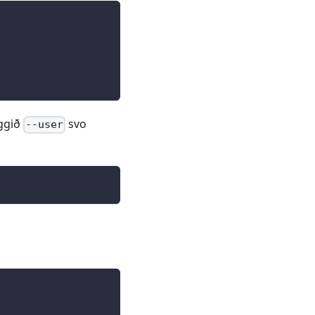
aggið
svo
--user