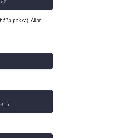
ie2
háða pakka). Allar
.4.5