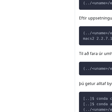
(../<uname>/
Eftir uppsetning
(../<uname>/
macs2 2.2.7.
Til að fara úr um
(../<uname>/
þú getur alltaf by
[..]$ conda 
[..]$ conda 
(../<uname>/