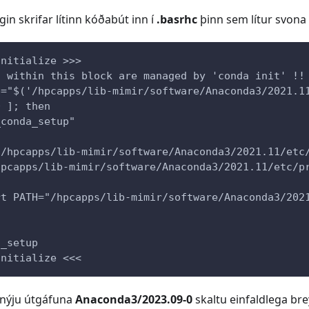
in skrifar lítinn kóðabút inn í
.basrhc
þinn sem lítur svona
initialize >>>
s within this block are managed by 'conda init' !!
p="$('/hpcapps/lib-mimir/software/Anaconda3/2021.1
0 ]; then
_conda_setup"
"/hpcapps/lib-mimir/software/Anaconda3/2021.11/etc
hpcapps/lib-mimir/software/Anaconda3/2021.11/etc/p
rt PATH="/hpcapps/lib-mimir/software/Anaconda3/202
a_setup
initialize <<<
 í nýju útgáfuna
Anaconda3/2023.09-0
skaltu einfaldlega br