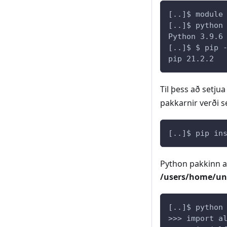
[..]$ module
[..]$ python
Python 3.9.6
[..]$ $ pip 
pip 21.2.2
Til þess að setju
pakkarnir verði s
[..]$ pip in
Python pakkinn al
/users/home/una
[..]$ python
>>> import a