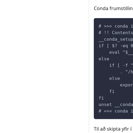
Conda frumstilling
# >>> conda 
# !! Content
__conda_setu
if [ $? -eq 
    eval "$_
else
    if [ -f 
        . "/
    else
        expo
    fi
fi
unset __cond
# <<< conda 
Til að skipta yfir