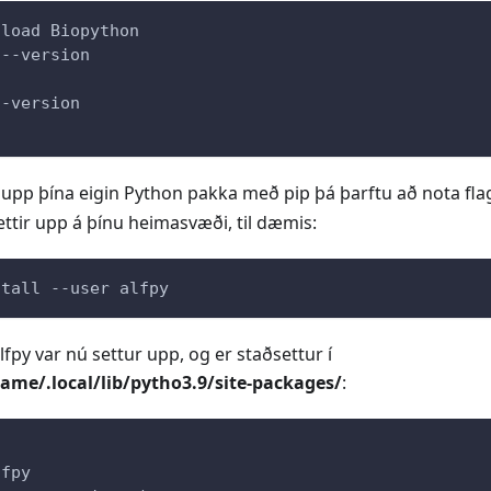
 load Biopython
 --version
--version
a upp þína eigin Python pakka með pip þá þarftu að nota fl
ettir upp á þínu heimasvæði, til dæmis:
stall --user alfpy
fpy var nú settur upp, og er staðsettur í
me/.local/lib/pytho3.9/site-packages/
:
lfpy