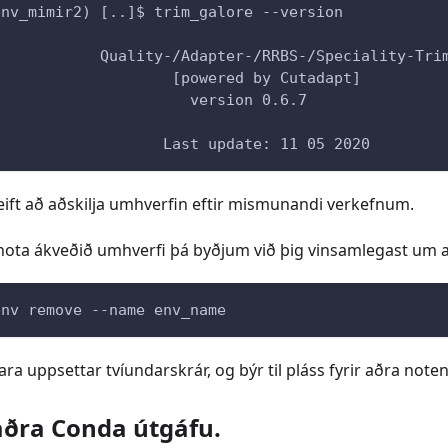
env_mimir2) [..]$ trim_galore --version
            Quality-/Adapter-/RRBS-/Speciality-Tri
                    [powered by Cutadapt]
                      version 0.6.7
                   Last update: 11 05 2020
leift að aðskilja umhverfin eftir mismunandi verkefnum.
 nota ákveðið umhverfi þá byðjum við þig vinsamlegast um a
env remove --name env_name
lara uppsettar tvíundarskrár, og býr til pláss fyrir aðra note
 aðra Conda útgáfu.