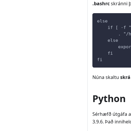
.bashrc
skránni þ
else
    if [ -f 
        . "/
    else
        expo
    fi
fi
Núna skaltu
skrá
Python
Sérhæfð útgáfa af
3.9.6. Það innihel