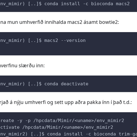
env_mimir) [..]$ conda install -c bioconda macs2
una mun umhverfið innihalda macs2 ásamt bowtie2:
env_mimir) [..]$ macs2 --version
1
hverfinu slærðu inn:
env_mimir) [..]$ conda deactivate
rjað á nýju umhverfi og sett upp aðra pakka ínn í það t.d.:
create -y -p /hpcdata/Mimir/<uname>/env_mimir2
activate /hpcdata/Mimir/<uname>/env_mimir2
env_mimir2) [..]$ conda install -c bioconda trim-g