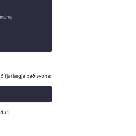
mming
ð fjarlægja það svona:
ndur.