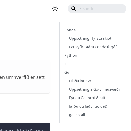
Conda
Uppsetning í fyrsta skipti
Fara yfir í aðra Conda útgáfu.
Python
R
Go
en umhverfið er sett
Hlaða inn Go
Uppsetning á Go-vinnusvæði
Fyrsta Go forritið þitt
farðu og fáðu (go get)
go install
úþegar hlaðið inn