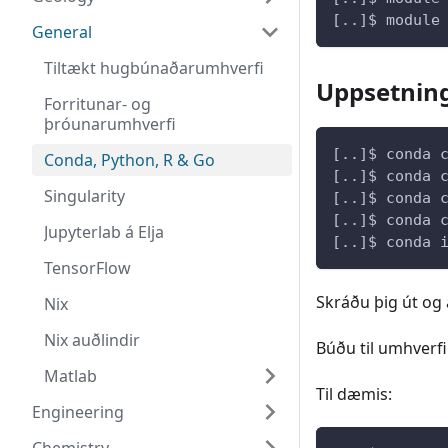
[..]$ module
General
Tiltækt hugbúnaðarumhverfi
Uppsetning 
Forritunar- og
þróunarumhverfi
[..]$ conda 
Conda, Python, R & Go
[..]$ conda 
Singularity
[..]$ conda 
[..]$ conda 
Jupyterlab á Elja
[..]$ conda 
TensorFlow
Skráðu þig út og a
Nix
Nix auðlindir
Búðu til umhverfi
Matlab
Til dæmis:
Engineering