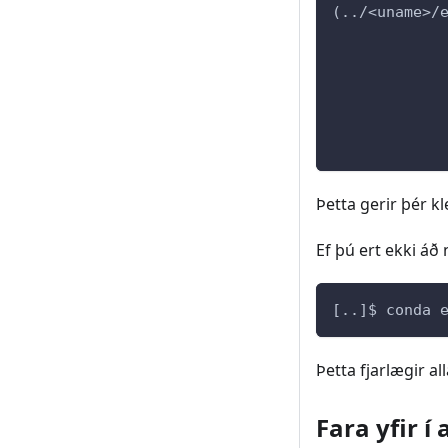
(../<uname>/
            
            
            
            
Þetta gerir þér k
Ef þú ert ekki áð
[..]$ conda 
Þetta fjarlægir al
Fara yfir í