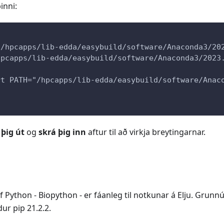
inni:
"/hpcapps/lib-edda/easybuild/software/Anaconda3/20
hpcapps/lib-edda/easybuild/software/Anaconda3/2023
rt PATH="/hpcapps/lib-edda/easybuild/software/Anac
 þig út
og
skrá þig inn
aftur til að virkja breytingarnar.
 Python - Biopython - er fáanleg til notkunar á Elju. Grunn
dur pip 21.2.2.