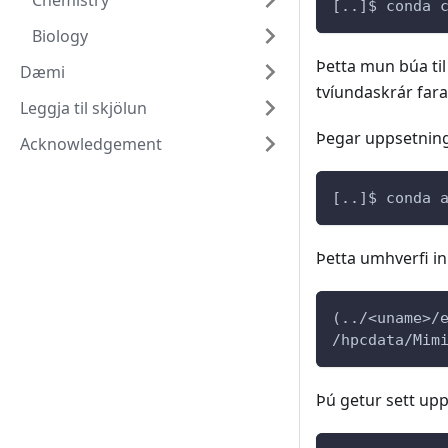
Chemistry
[..]$ conda 
Biology
Þetta mun búa til
Dæmi
tvíundaskrár fara
Leggja til skjölun
Þegar uppsetningi
Acknowledgement
[..]$ conda 
Þetta umhverfi in
(../<uname>/
/hpcdata/Mim
Þú getur sett upp