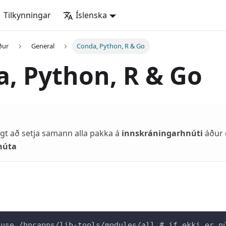
Tilkynningar
Íslenska
ður
General
Conda, Python, R & Go
, Python, R & Go
gt að setja samann alla pakka á
innskráningarhnúti
áður 
núta
 use /hpcapps/lib-tools/modules/all # if ekki er n