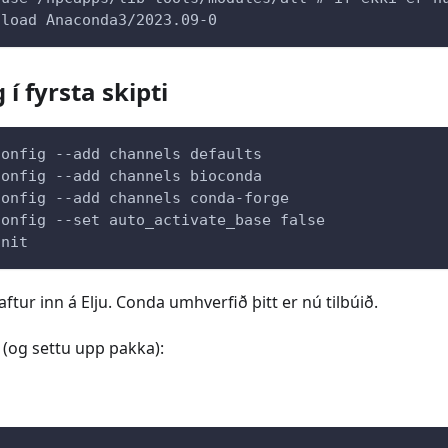
 load Anaconda3/2023.09-0
í fyrsta skipti
config --add channels defaults
config --add channels bioconda
config --add channels conda-forge
config --set auto_activate_base false
init
ftur inn á Elju. Conda umhverfið þitt er nú tilbúið.
 (og settu upp pakka):