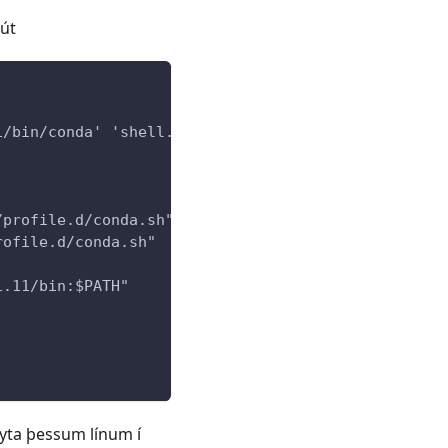
 út
1/bin/conda' 'shell.bash' 'hook' 2> /dev/null)"
/profile.d/conda.sh" ]; then
rofile.d/conda.sh"
1.11/bin:$PATH"
eyta þessum línum í