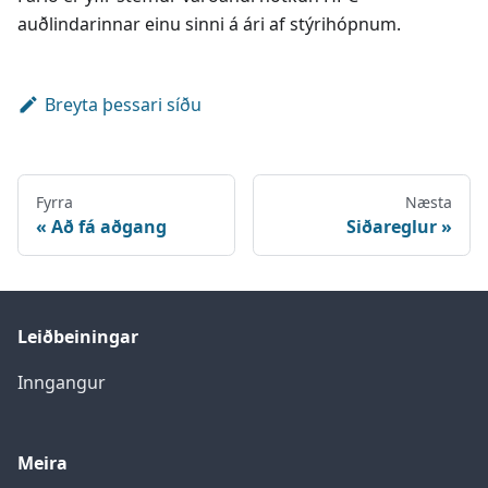
auðlindarinnar einu sinni á ári af stýrihópnum.
Breyta þessari síðu
Fyrra
Næsta
Að fá aðgang
Siðareglur
Leiðbeiningar
Inngangur
Meira