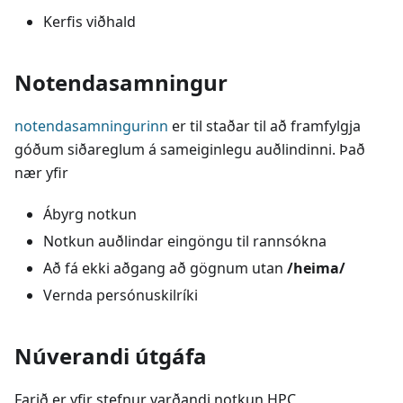
Kerfis viðhald
Notendasamningur
notendasamningurinn
er til staðar til að framfylgja
góðum siðareglum á sameiginlegu auðlindinni. Það
nær yfir
Ábyrg notkun
Notkun auðlindar eingöngu til rannsókna
Að fá ekki aðgang að gögnum utan
/heima/
Vernda persónuskilríki
Núverandi útgáfa
Farið er yfir stefnur varðandi notkun HPC