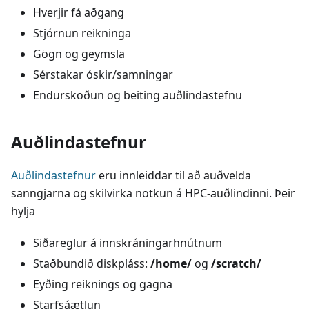
Hverjir fá aðgang
Stjórnun reikninga
Gögn og geymsla
Sérstakar óskir/samningar
Endurskoðun og beiting auðlindastefnu
Auðlindastefnur
Auðlindastefnur
eru innleiddar til að auðvelda
sanngjarna og skilvirka notkun á HPC-auðlindinni. Þeir
hylja
Siðareglur á innskráningarhnútnum
Staðbundið diskpláss:
/home/
og
/scratch/
Eyðing reiknings og gagna
Starfsáætlun