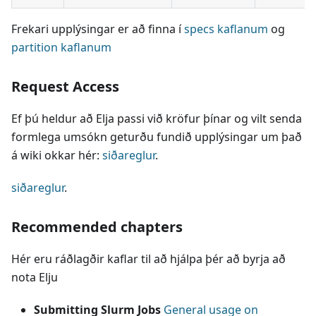
Frekari upplýsingar er að finna í
specs kaflanum
og
partition kaflanum
Request Access
Ef þú heldur að Elja passi við kröfur þínar og vilt senda
formlega umsókn geturðu fundið upplýsingar um það
á wiki okkar hér:
siðareglur
.
siðareglur
.
Recommended chapters
Hér eru ráðlagðir kaflar til að hjálpa þér að byrja að
nota Elju
Submitting Slurm Jobs
General usage on