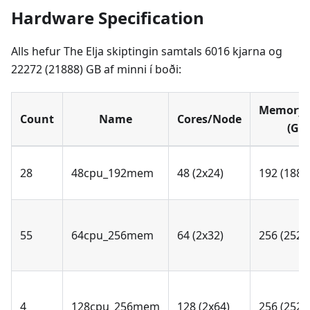
Hardware Specification
Alls hefur The Elja skiptingin samtals 6016 kjarna og
22272 (21888) GB af minni í boði:
Memory/
Count
Name
Cores/Node
(GB)
28
48cpu_192mem
48 (2x24)
192 (188)
55
64cpu_256mem
64 (2x32)
256 (252)
4
128cpu_256mem
128 (2x64)
256 (252)