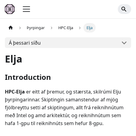
Þyrpingar
HPC-Elja
Elja
Á þessari síðu
Elja
Introduction
HPC-Elja
er eitt af þremur, og stærsta, skilrúmi Elju
þyrpingarinnar. Skiptingin samanstendur af mjög
fjölbreyttu setti af skiptingum, allt frá reiknihnútum
með Intel og amd arkitektúr, og reiknihnútum sem
hafa 1-gpu til reiknihnúts sem hefur 8-gpu.